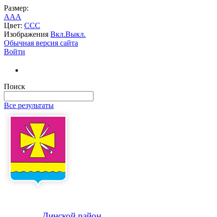
Размер:
A
A
A
Цвет:
C
C
C
Изображения
Вкл.
Выкл.
Обычная версия сайта
Войти
Поиск
Все результаты
Динской
район