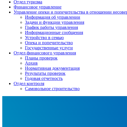
Отдел туризма
Финансовое управление
Управление опеки и попечительства в отношении несов
Информация об управлении
Задачи и функции управления
График работы управления
Информационные сообщения
Устройство в семью
Опека и попечительство
Государственные услуги
Отдел финансового управления
Планы проверок
Архив
Нормативная документация
Результаты проверок
Годовая отчетность
Отдел контроля
Самовольное строительство