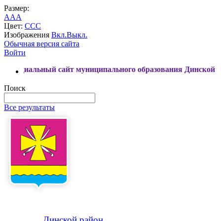
Размер:
A
A
A
Цвет:
C
C
C
Изображения
Вкл.
Выкл.
Обычная версия сайта
Войти
ный сайт муниципального образования Динской район
Поиск
Все результаты
Динской
район