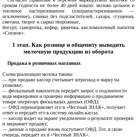
сроком годности не более 40 дней вошли: молоко цельное и
топленое пастеризованное (ультрапастеризованное —
исключение), сливки без подсластителей, сахара, сгущения,
сметана, творог и сырки творожные,
йогурт, сыворотка, кефир, ряженка, кисломолочный напиток
«Снежок».
1 этап. Как рознице и общепиту выводить
молочную продукцию из оборота
Продажа в розничных магазинах
Схема реализации молока такова:
— при продаже кассир считывает штрихкод и марку на
упаковке;
— фискальный накопитель передаёт запрос о подлинности
кода маркировки и проверке информации о продаваемом
товаре оператору фискальных данных (ОФД);
— ОФД перенаправляет его в «Честный ЗНАК», получает
ответ и передаёт его в систему онлайн-кассы;
— кассир видит на экране уведомление о результате проверки
и закрывает продажу;
— данные о продаже вновь поступают ОФД. Тот, в свою
очередь, передаёт их в «Честный ЗНАК».