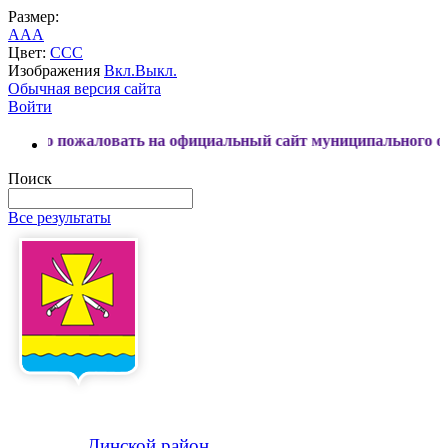
Размер:
A
A
A
Цвет:
C
C
C
Изображения
Вкл.
Выкл.
Обычная версия сайта
Войти
ловать на официальный сайт муниципального образования Д
Поиск
Все результаты
Динской
район