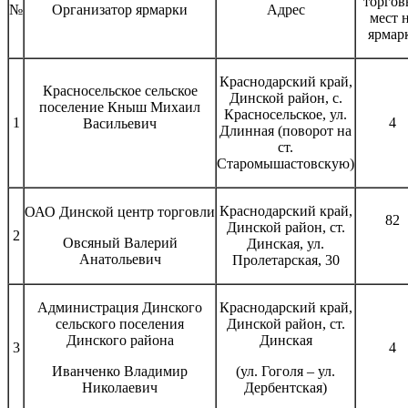
торгов
№
Организатор ярмарки
Адрес
мест 
ярмар
Краснодарский край,
Красносельское сельское
Динской район, с.
поселение Кныш Михаил
Красносельское, ул.
1
4
Васильевич
Длинная (поворот на
ст.
Старомышастовскую)
Краснодарский край,
ОАО Динской центр торговли
82
Динской район, ст.
2
Овсяный Валерий
Динская, ул.
Анатольевич
Пролетарская, 30
Администрация Динского
Краснодарский край,
сельского поселения
Динской район, ст.
Динского района
Динская
3
4
Иванченко Владимир
(ул. Гоголя – ул.
Николаевич
Дербентская)