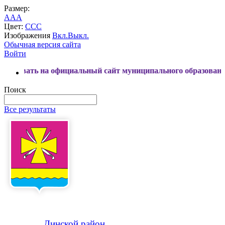
Размер:
A
A
A
Цвет:
C
C
C
Изображения
Вкл.
Выкл.
Обычная версия сайта
Войти
на официальный сайт муниципального образования Динской
Поиск
Все результаты
Динской
район