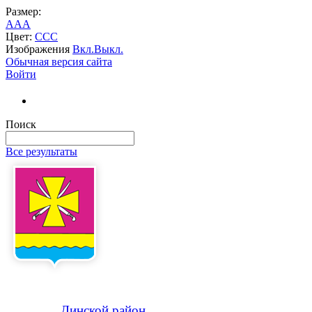
Размер:
A
A
A
Цвет:
C
C
C
Изображения
Вкл.
Выкл.
Обычная версия сайта
Войти
Поиск
Все результаты
Динской
район