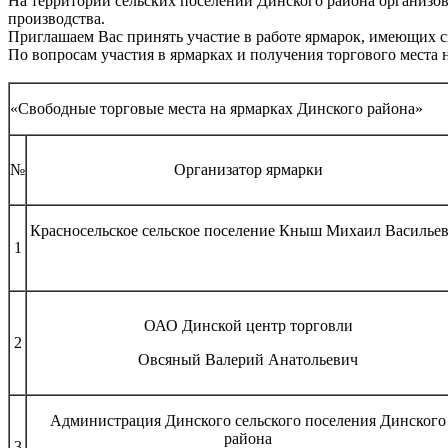
На территории сельских поселений Динского района организов
производства.
Приглашаем Вас принять участие в работе ярмарок, имеющих с
По вопросам участия в ярмарках и получения торгового места
«Свободные торговые места на ярмарках Динского района»
№
Организатор ярмарки
Красносельское сельское поселение Кныш Михаил Василье
1
ОАО Динской центр торговли
2
Овсяный Валерий Анатольевич
Администрация Динского сельского поселения Динского
района
3