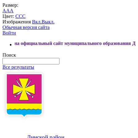
Размер:
A
A
A
Цвет:
C
C
C
Изображения
Вкл.
Выкл.
Обычная версия сайта
Войти
 официальный сайт муниципального образования Динской р
Поиск
Все результаты
Динской
район