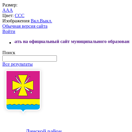
Размер:
A
A
A
Цвет:
C
C
C
Изображения
Вкл.
Выкл.
Обычная версия сайта
Войти
на официальный сайт муниципального образования Динской 
Поиск
Все результаты
Динской
район