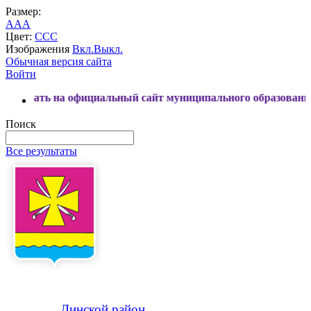
Размер:
A
A
A
Цвет:
C
C
C
Изображения
Вкл.
Выкл.
Обычная версия сайта
Войти
 официальный сайт муниципального образования Динской ра
Поиск
Все результаты
Динской
район