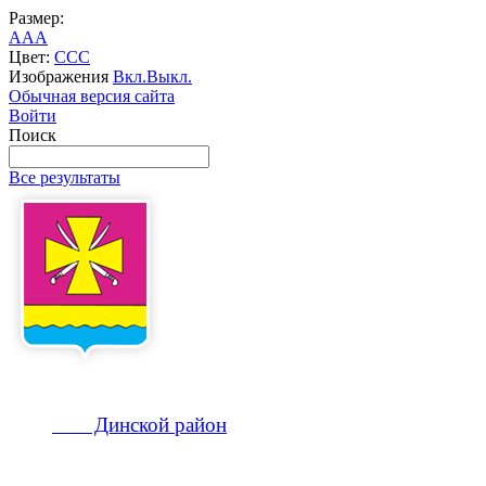
Размер:
A
A
A
Цвет:
C
C
C
Изображения
Вкл.
Выкл.
Обычная версия сайта
Войти
Поиск
Все результаты
Динской
район