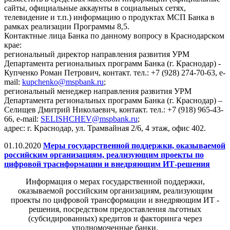
сайты, официальные аккаунты в социальных сетях,
телевидение и т.п.) информацию о продуктах МСП Банка в
рамках реализации Программы 8,5.
Контактные лица Банка по данному вопросу в Краснодарском
крае:
региональный директор направления развития УРМ
Департамента региональных программ Банка (г. Краснодар) -
Купченко Роман Петрович, контакт. тел.: +7 (928) 274-70-63, e-
mail:
kupchenko@mspbank.ru
;
региональный менеджер направления развития УРМ
Департамента региональных программ Банка (г. Краснодар) –
Селищев Дмитрий Николаевич, контакт. тел.: +7 (918) 965-43-
66, e-mail:
SELISHCHEV@mspbank.ru
;
адрес: г. Краснодар, ул. Трамвайная 2/6, 4 этаж, офис 402.
01.10.2020
Меры государственной поддержки, оказываемой
российским организациям, реализующим проекты по
цифровой траснформации и внедряющим ИТ-решения
Информация о мерах государственной поддержки,
оказываемой российским организациям, реализующим
проекты по цифровой трансформации и внедряющим ИТ -
решения, посредством предоставления льготных
(субсидированных) кредитов и факторинга через
уполномоченные банки.