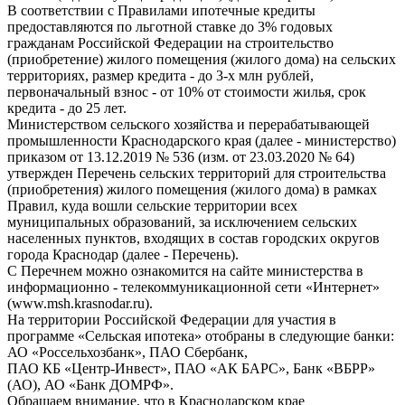
В соответствии с Правилами ипотечные кредиты
предоставляются по льготной ставке до 3% годовых
гражданам Российской Федерации на строительство
(приобретение) жилого помещения (жилого дома) на сельских
территориях, размер кредита - до 3-х млн рублей,
первоначальный взнос - от 10% от стоимости жилья, срок
кредита - до 25 лет.
Министерством сельского хозяйства и перерабатывающей
промышленности Краснодарского края (далее - министерство)
приказом от 13.12.2019 № 536 (изм. от 23.03.2020 № 64)
утвержден Перечень сельских территорий для строительства
(приобретения) жилого помещения (жилого дома) в рамках
Правил, куда вошли сельские территории всех
муниципальных образований, за исключением сельских
населенных пунктов, входящих в состав городских округов
города Краснодар (далее - Перечень).
С Перечнем можно ознакомится на сайте министерства в
информационно - телекоммуникационной сети «Интернет»
(www.msh.krasnodar.ru).
На территории Российской Федерации для участия в
программе «Сельская ипотека» отобраны в следующие банки:
АО «Россельхозбанк», ПАО Сбербанк,
ПАО КБ «Центр-Инвест», ПАО «АК БАРС», Банк «ВБРР»
(АО), АО «Банк ДОМРФ».
Обращаем внимание, что в Краснодарском крае