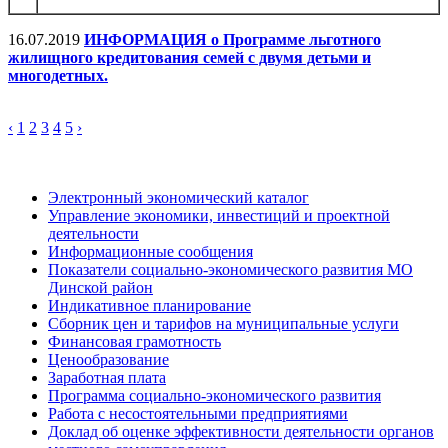
16.07.2019
ИНФОРМАЦИЯ о Программе льготного
жилищного кредитования семей с двумя детьми и
многодетных.
‹
1
2
3
4
5
›
Электронный экономический каталог
Управление экономики, инвестиций и проектной
деятельности
Информационные сообщения
Показатели социально-экономического развития МО
Динской район
Индикативное планирование
Сборник цен и тарифов на муниципальные услуги
Финансовая грамотность
Ценообразование
Заработная плата
Программа социально-экономического развития
Работа с несостоятельными предприятиями
Доклад об оценке эффективности деятельности органов