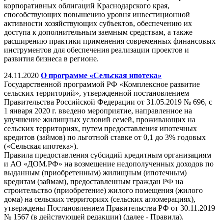
корпоративных облигаций Краснодарского края,
способствующих повышению уровня инвестиционной
активности хозяйствующих субъектов, обеспечению их
доступа к дополнительным заемным средствам, а также
расширению практики применения современных финансовых
инструментов для обеспечения реализации проектов и
развития бизнеса в регионе.
24.11.2020
О программе «Сельская ипотека»
Государственной программой РФ «Комплексное развитие
сельских территорий», утвержденной постановлением
Правительства Российской Федерации от 31.05.2019 № 696, с
1 января 2020 г. введено мероприятие, направленное на
улучшение жилищных условий семей, проживающих на
сельских территориях, путем предоставления ипотечных
кредитов (займов) по льготной ставке от 0,1 до 3% годовых
(«Сельская ипотека»).
Правила предоставления субсидий кредитным организациям
и АО «ДОМ.РФ» на возмещение недополученных доходов по
выданным (приобретенным) жилищным (ипотечным)
кредитам (займам), предоставленным граждан РФ на
строительство (приобретение) жилого помещения (жилого
дома) на сельских территориях (сельских агломерациях),
утверждены Постановлением Правительства РФ от 30.11.2019
№ 1567 (в действующей редакции) (далее - Правила).