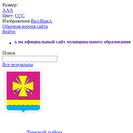
Размер:
A
A
A
Цвет:
C
C
C
Изображения
Вкл.
Выкл.
Обычная версия сайта
Войти
фициальный сайт муниципального образования Динской райо
Поиск
Все результаты
Динской
район