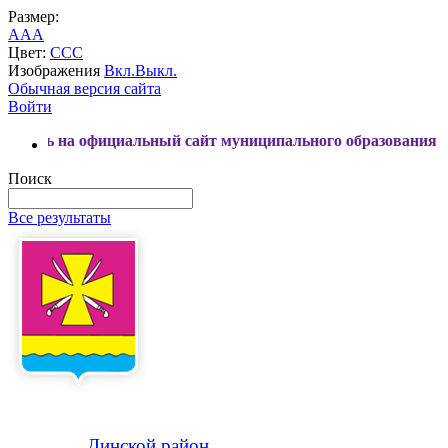
Размер:
A
A
A
Цвет:
C
C
C
Изображения
Вкл.
Выкл.
Обычная версия сайта
Войти
 официальный сайт муниципального образования Динской р
Поиск
Все результаты
Динской
район