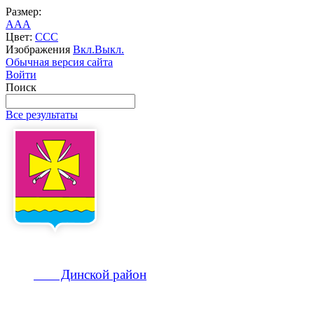
Размер:
A
A
A
Цвет:
C
C
C
Изображения
Вкл.
Выкл.
Обычная версия сайта
Войти
Поиск
Все результаты
Динской
район