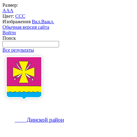
Размер:
A
A
A
Цвет:
C
C
C
Изображения
Вкл.
Выкл.
Обычная версия сайта
Войти
Поиск
Все результаты
Динской
район