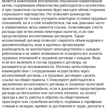
является важнейшим внутренним локальным нормативным
актом, содержащим обязательства работодателя и коллектива,
и при грамотном составлении будет выгоден обеим сторонам
социального партнерства. Он позволяет руководству
организации не только улучшить некоторые условия трудовых
отношений, но и о себе позаботиться, так как довольно часто
в нормативных актах имеются ссылки, позволяющие учесть
расходы при исчислении некоторых налогов, если они
предусмотрены коллективным договором. Также
коллективный договор позволит сократить объем кадрового
документооборота, ведь в крупных организациях
руководитель не контактирует непосредственно с каждым
работником и не имеет возможности оговорить все аспекты
трудовых отношений в трудовом договоре с каждым. Ведь
если все включать в состав трудового договора, он
расширится до неузнаваемости. Поэтому целесообразно
взаимодействие с сотрудниками осуществлять через
коллективный договор, а в трудовых договорах сделать
ссылку на общие правила. Стимулирует работодателя к
заключению коллективного договора и снижение налоговой
базы по налогу на прибыль, если в документе предусмотрены
расходы на бесплатное или льготное питание, на оплату
проезда к месту работы и обратно на общественном
транспорте или служебном автобусе, надбавки к тарифным
ставкам и окладам, премии за достижения в труде, доплаты в