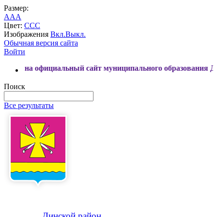
Размер:
A
A
A
Цвет:
C
C
C
Изображения
Вкл.
Выкл.
Обычная версия сайта
Войти
официальный сайт муниципального образования Динской рай
Поиск
Все результаты
Динской
район