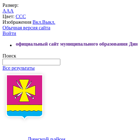
Размер:
A
A
A
Цвет:
C
C
C
Изображения
Вкл.
Выкл.
Обычная версия сайта
Войти
альный сайт муниципального образования Динской район
Поиск
Все результаты
Динской
район