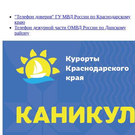
"Телефон доверия" ГУ МВД России по Краснодарскому
краю
Телефон дежурной части ОМВД России по Динскому
району