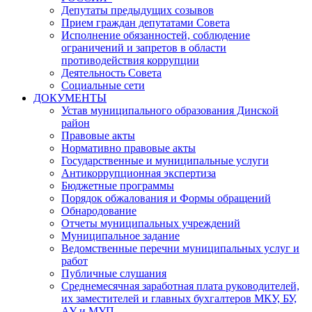
Депутаты предыдущих созывов
Прием граждан депутатами Совета
Исполнение обязанностей, соблюдение
ограничений и запретов в области
противодействия коррупции
Деятельность Совета
Социальные сети
ДОКУМЕНТЫ
Устав муниципального образования Динской
район
Правовые акты
Нормативно правовые акты
Государственные и муниципальные услуги
Антикоррупционная экспертиза
Бюджетные программы
Порядок обжалования и Формы обращений
Обнародование
Отчеты муниципальных учреждений
Муниципальное задание
Ведомственные перечни муниципальных услуг и
работ
Публичные слушания
Среднемесячная заработная плата руководителей,
их заместителей и главных бухгалтеров МКУ, БУ,
АУ и МУП