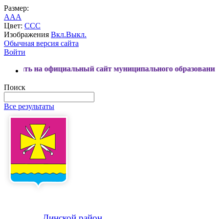
Размер:
A
A
A
Цвет:
C
C
C
Изображения
Вкл.
Выкл.
Обычная версия сайта
Войти
на официальный сайт муниципального образования Динской 
Поиск
Все результаты
Динской
район