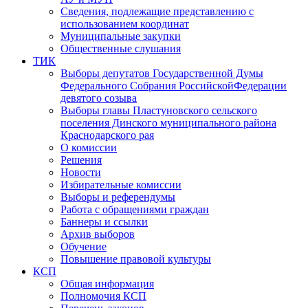
Сведения, подлежащие представлению с
использованием координат
Муниципальные закупки
Общественные слушания
ТИК
Выборы депутатов Государственной Думы
Федерального Собрания РоссийскойФедерации
девятого созыва
Выборы главы Пластуновского сельского
поселения Динского муниципального района
Краснодарского рая
О комиссии
Решения
Новости
Избирательные комиссии
Выборы и референдумы
Работа с обращениями граждан
Баннеры и ссылки
Архив выборов
Обучение
Повышение правовой культуры
КСП
Общая информация
Полномочия КСП