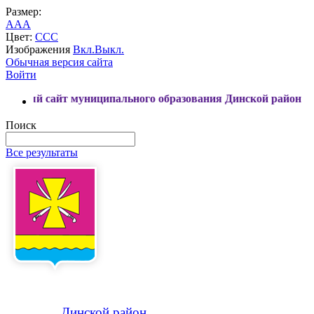
Размер:
A
A
A
Цвет:
C
C
C
Изображения
Вкл.
Выкл.
Обычная версия сайта
Войти
айт муниципального образования Динской район
Поиск
Все результаты
Динской
район