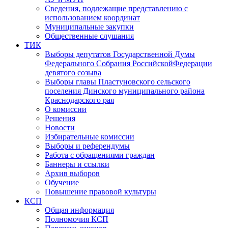
Сведения, подлежащие представлению с
использованием координат
Муниципальные закупки
Общественные слушания
ТИК
Выборы депутатов Государственной Думы
Федерального Собрания РоссийскойФедерации
девятого созыва
Выборы главы Пластуновского сельского
поселения Динского муниципального района
Краснодарского рая
О комиссии
Решения
Новости
Избирательные комиссии
Выборы и референдумы
Работа с обращениями граждан
Баннеры и ссылки
Архив выборов
Обучение
Повышение правовой культуры
КСП
Общая информация
Полномочия КСП