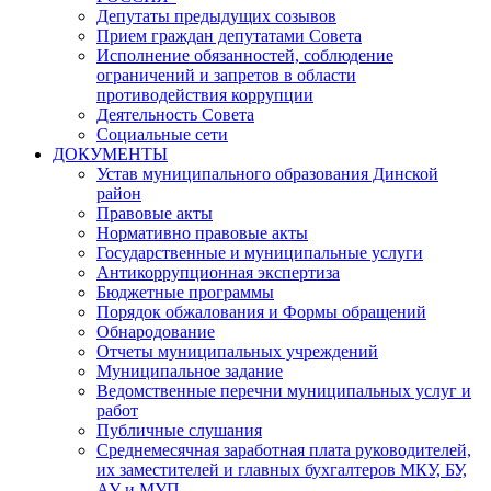
Депутаты предыдущих созывов
Прием граждан депутатами Совета
Исполнение обязанностей, соблюдение
ограничений и запретов в области
противодействия коррупции
Деятельность Совета
Социальные сети
ДОКУМЕНТЫ
Устав муниципального образования Динской
район
Правовые акты
Нормативно правовые акты
Государственные и муниципальные услуги
Антикоррупционная экспертиза
Бюджетные программы
Порядок обжалования и Формы обращений
Обнародование
Отчеты муниципальных учреждений
Муниципальное задание
Ведомственные перечни муниципальных услуг и
работ
Публичные слушания
Среднемесячная заработная плата руководителей,
их заместителей и главных бухгалтеров МКУ, БУ,
АУ и МУП