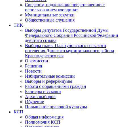
Сведения, подлежащие представлению с
использованием координат
Муниципальные закупки
Общественные слушания
ТИК
Выборы депутатов Государственной Думы
Федерального Собрания РоссийскойФедерации
девятого созыва
Выборы главы Пластуновского сельского
поселения Динского муниципального района
Краснодарского рая
О комиссии
Решения
Новости
Избирательные комиссии
Выборы и референдумы
Работа с обращениями граждан
Баннеры и ссылки
Архив выборов
Обучение
Повышение правовой культуры
КСП
Общая информация
Полномочия КСП