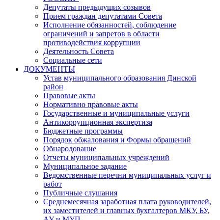
Депутаты предыдущих созывов
Прием граждан депутатами Совета
Исполнение обязанностей, соблюдение
ограничений и запретов в области
противодействия коррупции
Деятельность Совета
Социальные сети
ДОКУМЕНТЫ
Устав муниципального образования Динской
район
Правовые акты
Нормативно правовые акты
Государственные и муниципальные услуги
Антикоррупционная экспертиза
Бюджетные программы
Порядок обжалования и Формы обращений
Обнародование
Отчеты муниципальных учреждений
Муниципальное задание
Ведомственные перечни муниципальных услуг и
работ
Публичные слушания
Среднемесячная заработная плата руководителей,
их заместителей и главных бухгалтеров МКУ, БУ,
АУ и МУП