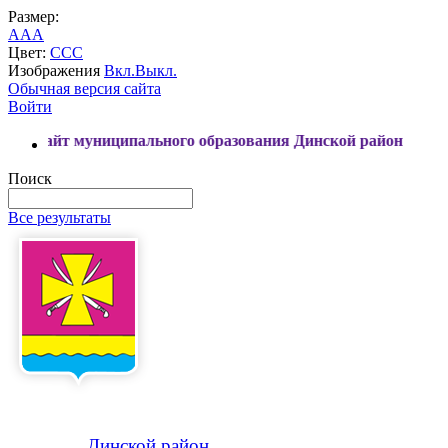
Размер:
A
A
A
Цвет:
C
C
C
Изображения
Вкл.
Выкл.
Обычная версия сайта
Войти
униципального образования Динской район
Поиск
Все результаты
Динской
район