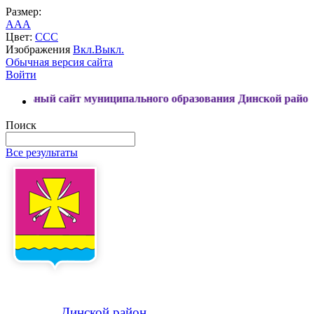
Размер:
A
A
A
Цвет:
C
C
C
Изображения
Вкл.
Выкл.
Обычная версия сайта
Войти
сайт муниципального образования Динской район
Поиск
Все результаты
Динской
район