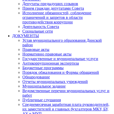
Депутаты предыдущих созывов
Прием граждан депутатами Совета
Исполнение обязанностей, соблюдение
ограничений и запретов в области
противодействия коррупции
Деятельность Совета
Социальные сети
ДОКУМЕНТЫ
Устав муниципального образования Динской
район
Правовые акты
Нормативно правовые акты
Государственные и муниципальные услуги
Антикоррупционная экспертиза
Бюджетные программы
Порядок обжалования и Формы обращений
Обнародование
Отчеты муниципальных учреждений
Муниципальное задание
Ведомственные перечни муниципальных услуг и
работ
Публичные слушания
Среднемесячная заработная плата руководителей,
их заместителей и главных бухгалтеров МКУ, БУ,
АУ и МУП