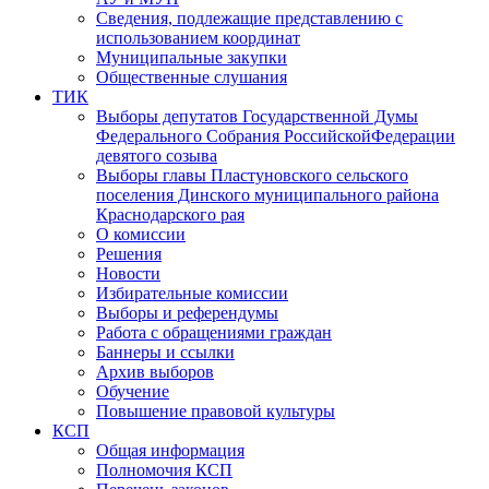
Сведения, подлежащие представлению с
использованием координат
Муниципальные закупки
Общественные слушания
ТИК
Выборы депутатов Государственной Думы
Федерального Собрания РоссийскойФедерации
девятого созыва
Выборы главы Пластуновского сельского
поселения Динского муниципального района
Краснодарского рая
О комиссии
Решения
Новости
Избирательные комиссии
Выборы и референдумы
Работа с обращениями граждан
Баннеры и ссылки
Архив выборов
Обучение
Повышение правовой культуры
КСП
Общая информация
Полномочия КСП