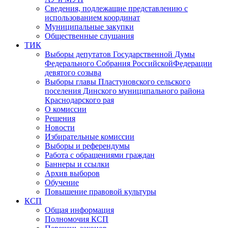
Сведения, подлежащие представлению с
использованием координат
Муниципальные закупки
Общественные слушания
ТИК
Выборы депутатов Государственной Думы
Федерального Собрания РоссийскойФедерации
девятого созыва
Выборы главы Пластуновского сельского
поселения Динского муниципального района
Краснодарского рая
О комиссии
Решения
Новости
Избирательные комиссии
Выборы и референдумы
Работа с обращениями граждан
Баннеры и ссылки
Архив выборов
Обучение
Повышение правовой культуры
КСП
Общая информация
Полномочия КСП