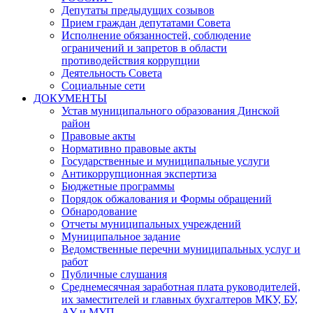
Депутаты предыдущих созывов
Прием граждан депутатами Совета
Исполнение обязанностей, соблюдение
ограничений и запретов в области
противодействия коррупции
Деятельность Совета
Социальные сети
ДОКУМЕНТЫ
Устав муниципального образования Динской
район
Правовые акты
Нормативно правовые акты
Государственные и муниципальные услуги
Антикоррупционная экспертиза
Бюджетные программы
Порядок обжалования и Формы обращений
Обнародование
Отчеты муниципальных учреждений
Муниципальное задание
Ведомственные перечни муниципальных услуг и
работ
Публичные слушания
Среднемесячная заработная плата руководителей,
их заместителей и главных бухгалтеров МКУ, БУ,
АУ и МУП