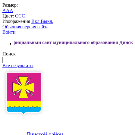
Размер:
A
A
A
Цвет:
C
C
C
Изображения
Вкл.
Выкл.
Обычная версия сайта
Войти
альный сайт муниципального образования Динской район
Поиск
Все результаты
Динской
район