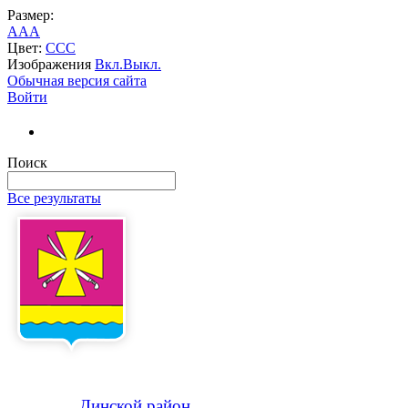
Размер:
A
A
A
Цвет:
C
C
C
Изображения
Вкл.
Выкл.
Обычная версия сайта
Войти
Поиск
Все результаты
Динской
район