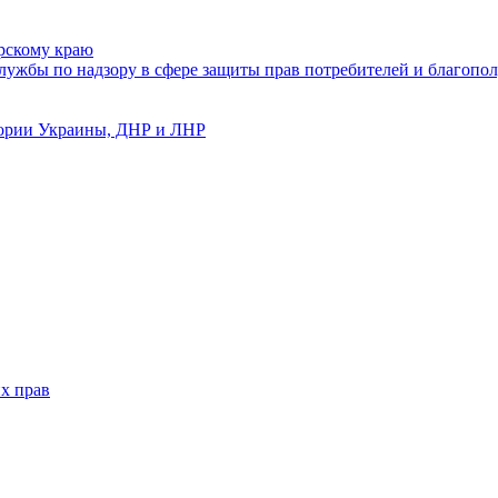
рскому краю
ужбы по надзору в сфере защиты прав потребителей и благопол
тории Украины, ДНР и ЛНР
х прав