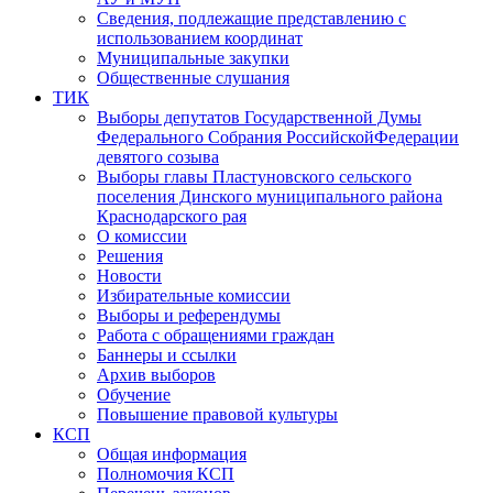
Сведения, подлежащие представлению с
использованием координат
Муниципальные закупки
Общественные слушания
ТИК
Выборы депутатов Государственной Думы
Федерального Собрания РоссийскойФедерации
девятого созыва
Выборы главы Пластуновского сельского
поселения Динского муниципального района
Краснодарского рая
О комиссии
Решения
Новости
Избирательные комиссии
Выборы и референдумы
Работа с обращениями граждан
Баннеры и ссылки
Архив выборов
Обучение
Повышение правовой культуры
КСП
Общая информация
Полномочия КСП