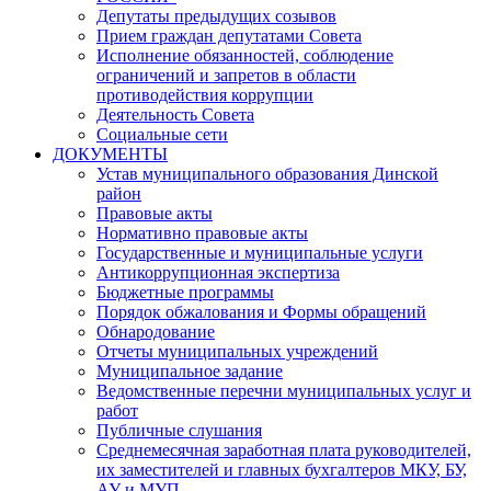
Депутаты предыдущих созывов
Прием граждан депутатами Совета
Исполнение обязанностей, соблюдение
ограничений и запретов в области
противодействия коррупции
Деятельность Совета
Социальные сети
ДОКУМЕНТЫ
Устав муниципального образования Динской
район
Правовые акты
Нормативно правовые акты
Государственные и муниципальные услуги
Антикоррупционная экспертиза
Бюджетные программы
Порядок обжалования и Формы обращений
Обнародование
Отчеты муниципальных учреждений
Муниципальное задание
Ведомственные перечни муниципальных услуг и
работ
Публичные слушания
Среднемесячная заработная плата руководителей,
их заместителей и главных бухгалтеров МКУ, БУ,
АУ и МУП