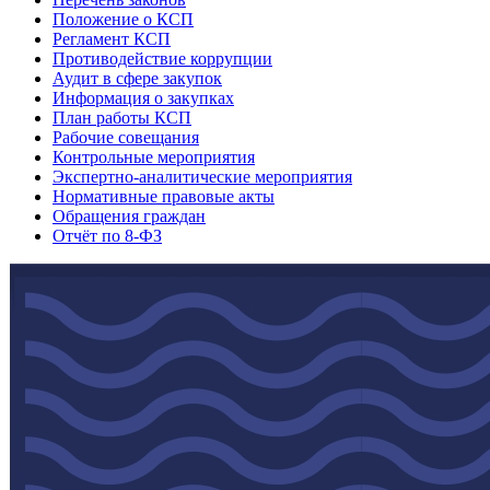
Положение о КСП
Регламент КСП
Противодействие коррупции
Аудит в сфере закупок
Информация о закупках
План работы КСП
Рабочие совещания
Контрольные мероприятия
Экспертно-аналитические мероприятия
Нормативные правовые акты
Обращения граждан
Отчёт по 8-ФЗ