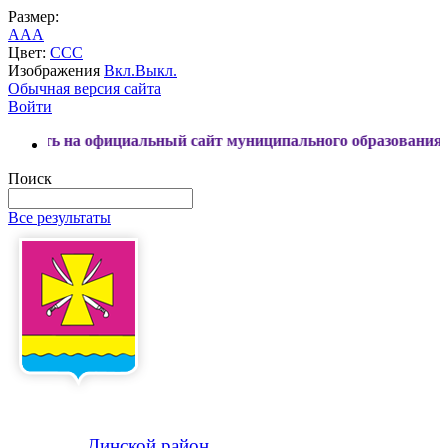
Размер:
A
A
A
Цвет:
C
C
C
Изображения
Вкл.
Выкл.
Обычная версия сайта
Войти
а официальный сайт муниципального образования Динской р
Поиск
Все результаты
Динской
район