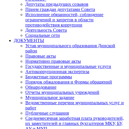
Депутаты предыдущих созывов
Прием граждан депутатами Совета
Исполнение обязанностей, соблюдение
ограничений и запретов в области
противодействия коррупции
Деятельность Совета
Социальные сети
ДОКУМЕНТЫ
Устав муниципального образования Динской
район
Правовые акты
Нормативно правовые акты
Государственные и муниципальные услуги
Антикоррупционная экспертиза
Бюджетные программы
Порядок обжалования и Формы обращений
Обнародование
Отчеты муниципальных учреждений
Муниципальное задание
Ведомственные перечни муниципальных услуг и
работ
Публичные слушания
Среднемесячная заработная плата руководителей,
их заместителей и главных бухгалтеров МКУ, БУ,
АУ и МУП