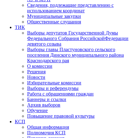
Сведения, подлежащие представлению с
использованием координат
Муниципальные закупки
Общественные слушания
ТИК
Выборы депутатов Государственной Думы
Федерального Собрания РоссийскойФедерации
девятого созыва
Выборы главы Пластуновского сельского
поселения Динского муниципального района
Краснодарского рая
О комиссии
Решения
Новости
Избирательные комиссии
Выборы и референдумы
Работа с обращениями граждан
Баннеры и ссылки
Архив выборов
Обучение
Повышение правовой культуры
КСП
Общая информация
Полномочия КСП