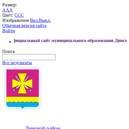
Размер:
A
A
A
Цвет:
C
C
C
Изображения
Вкл.
Выкл.
Обычная версия сайта
Войти
альный сайт муниципального образования Динской район
Поиск
Все результаты
Динской
район