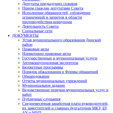
Депутаты предыдущих созывов
Прием граждан депутатами Совета
Исполнение обязанностей, соблюдение
ограничений и запретов в области
противодействия коррупции
Деятельность Совета
Социальные сети
ДОКУМЕНТЫ
Устав муниципального образования Динской
район
Правовые акты
Нормативно правовые акты
Государственные и муниципальные услуги
Антикоррупционная экспертиза
Бюджетные программы
Порядок обжалования и Формы обращений
Обнародование
Отчеты муниципальных учреждений
Муниципальное задание
Ведомственные перечни муниципальных услуг и
работ
Публичные слушания
Среднемесячная заработная плата руководителей,
их заместителей и главных бухгалтеров МКУ, БУ,
АУ и МУП