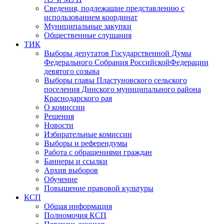
Сведения, подлежащие представлению с
использованием координат
Муниципальные закупки
Общественные слушания
ТИК
Выборы депутатов Государственной Думы
Федерального Собрания РоссийскойФедерации
девятого созыва
Выборы главы Пластуновского сельского
поселения Динского муниципального района
Краснодарского рая
О комиссии
Решения
Новости
Избирательные комиссии
Выборы и референдумы
Работа с обращениями граждан
Баннеры и ссылки
Архив выборов
Обучение
Повышение правовой культуры
КСП
Общая информация
Полномочия КСП