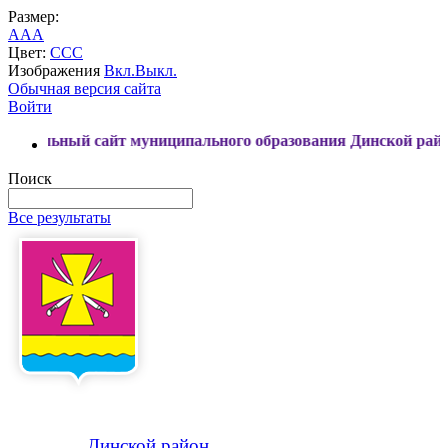
Размер:
A
A
A
Цвет:
C
C
C
Изображения
Вкл.
Выкл.
Обычная версия сайта
Войти
 сайт муниципального образования Динской район
Поиск
Все результаты
Динской
район