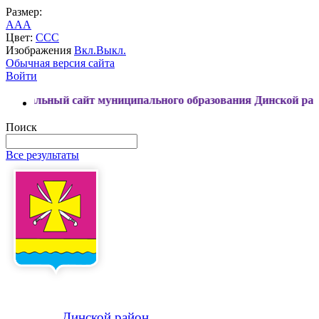
Размер:
A
A
A
Цвет:
C
C
C
Изображения
Вкл.
Выкл.
Обычная версия сайта
Войти
й сайт муниципального образования Динской район
Поиск
Все результаты
Динской
район