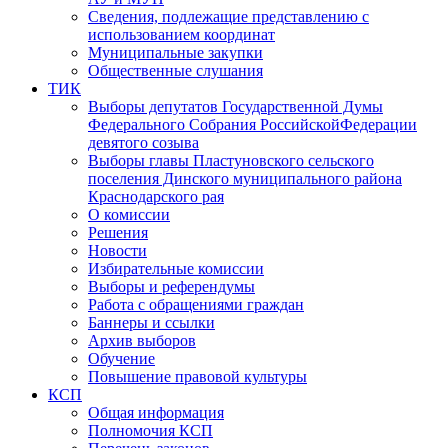
Сведения, подлежащие представлению с
использованием координат
Муниципальные закупки
Общественные слушания
ТИК
Выборы депутатов Государственной Думы
Федерального Собрания РоссийскойФедерации
девятого созыва
Выборы главы Пластуновского сельского
поселения Динского муниципального района
Краснодарского рая
О комиссии
Решения
Новости
Избирательные комиссии
Выборы и референдумы
Работа с обращениями граждан
Баннеры и ссылки
Архив выборов
Обучение
Повышение правовой культуры
КСП
Общая информация
Полномочия КСП