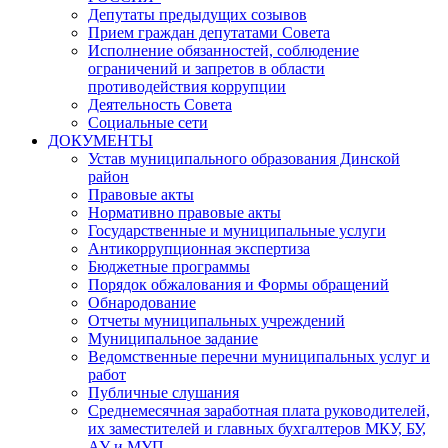
Депутаты предыдущих созывов
Прием граждан депутатами Совета
Исполнение обязанностей, соблюдение
ограничений и запретов в области
противодействия коррупции
Деятельность Совета
Социальные сети
ДОКУМЕНТЫ
Устав муниципального образования Динской
район
Правовые акты
Нормативно правовые акты
Государственные и муниципальные услуги
Антикоррупционная экспертиза
Бюджетные программы
Порядок обжалования и Формы обращений
Обнародование
Отчеты муниципальных учреждений
Муниципальное задание
Ведомственные перечни муниципальных услуг и
работ
Публичные слушания
Среднемесячная заработная плата руководителей,
их заместителей и главных бухгалтеров МКУ, БУ,
АУ и МУП