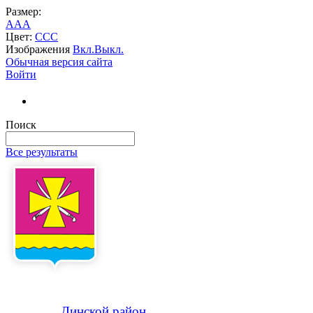
Размер:
A
A
A
Цвет:
C
C
C
Изображения
Вкл.
Выкл.
Обычная версия сайта
Войти
Поиск
Все результаты
Динской
район