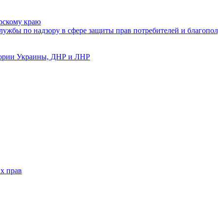
рскому краю
ужбы по надзору в сфере защиты прав потребителей и благопол
тории Украины, ДНР и ЛНР
х прав