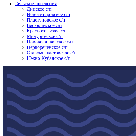
Сельские поселения
Динское с/п
Новотитаровское с/п
Пластуновское с/п
Васюринское с/п
Красносельское с/п
Мичуринское с/п
Нововеличковское с/п
Первореченское с/п
Старомышастовское с/п
Южно-Кубанское с/п