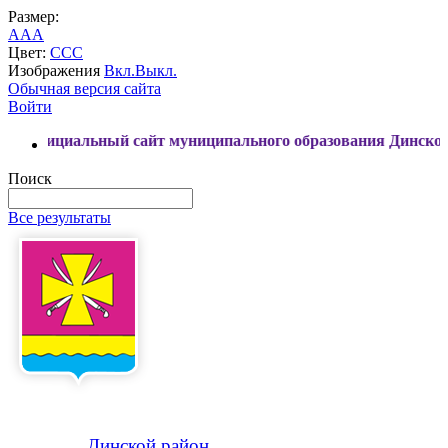
Размер:
A
A
A
Цвет:
C
C
C
Изображения
Вкл.
Выкл.
Обычная версия сайта
Войти
ный сайт муниципального образования Динской район
Поиск
Все результаты
Динской
район