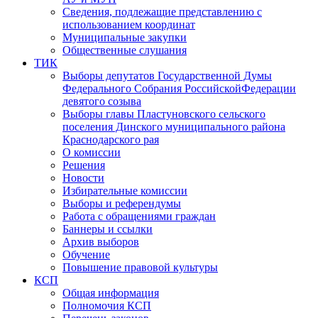
Сведения, подлежащие представлению с
использованием координат
Муниципальные закупки
Общественные слушания
ТИК
Выборы депутатов Государственной Думы
Федерального Собрания РоссийскойФедерации
девятого созыва
Выборы главы Пластуновского сельского
поселения Динского муниципального района
Краснодарского рая
О комиссии
Решения
Новости
Избирательные комиссии
Выборы и референдумы
Работа с обращениями граждан
Баннеры и ссылки
Архив выборов
Обучение
Повышение правовой культуры
КСП
Общая информация
Полномочия КСП