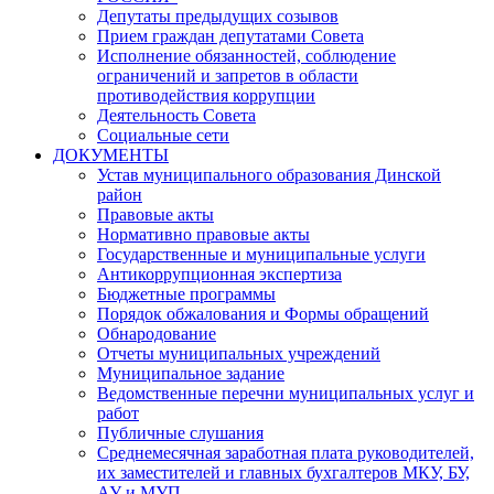
Депутаты предыдущих созывов
Прием граждан депутатами Совета
Исполнение обязанностей, соблюдение
ограничений и запретов в области
противодействия коррупции
Деятельность Совета
Социальные сети
ДОКУМЕНТЫ
Устав муниципального образования Динской
район
Правовые акты
Нормативно правовые акты
Государственные и муниципальные услуги
Антикоррупционная экспертиза
Бюджетные программы
Порядок обжалования и Формы обращений
Обнародование
Отчеты муниципальных учреждений
Муниципальное задание
Ведомственные перечни муниципальных услуг и
работ
Публичные слушания
Среднемесячная заработная плата руководителей,
их заместителей и главных бухгалтеров МКУ, БУ,
АУ и МУП